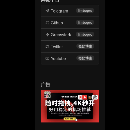
Telegram
limbopro
Github
limbopro
Greasyfork
limbopro
Twitter
毒奶博主
Youtube
毒奶博主
广告