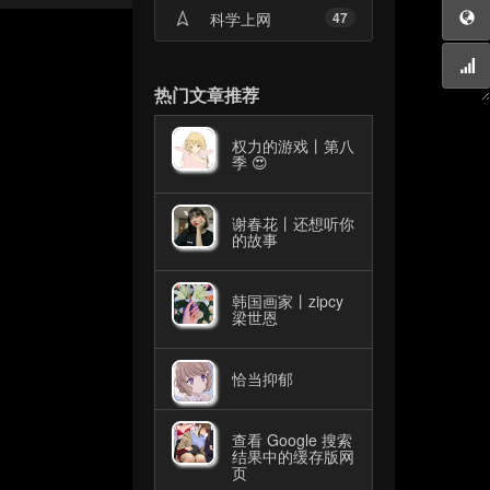
科学上网
47
热门文章推荐
权力的游戏丨第八
季 😍
谢春花丨还想听你
的故事
韩国画家丨zipcy
梁世恩
恰当抑郁
查看 Google 搜索
结果中的缓存版网
页