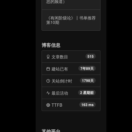
思的频道）
《有闲阶级论》丨书单推荐
第10期
博客信息
文章数目
515
建站已有
7年89天
关站倒计时
1798天
最后活动
2 星期前
TTFB
163 ms
其他平台