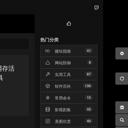
热
门
热门分类
文
章
建站指南
41
网站防御
8
域网存活
实用工具
87
具
软件百科
136
常用命令
15
影视剧集
45
美图欣赏
40