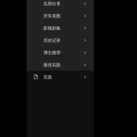
实用分享
开车美图
影视剧集
历史记录
博主推荐
最佳实践
页面
机场推荐（2026年8月1日
ZHUANGZHUANG
更新）
友人C
闲言碎语
格塔里
商务合作
小忆博客
文章归档