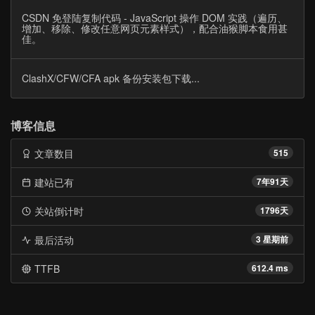
CSDN 免登陆复制代码 - JavaScript 操作 DOM 实践（遍历、
增加、移除、修改任意网页元素样式），配合油猴脚本食用甚
佳。
ClashX/CFW/CFA apk 备份安装包下载...
博客信息
文章数目
515
建站已有
7年91天
关站倒计时
1796天
最后活动
3 星期前
TTFB
612.4 ms