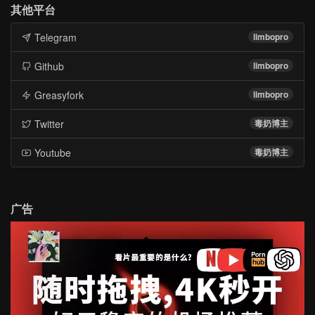
其他平台
Telegram
limbopro
Github
limbopro
Greasyfork
limbopro
Twitter
毒奶博主
Youtube
毒奶博主
广告