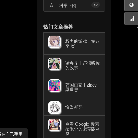
科学上网
47
热门文章推荐
权力的游戏丨第八
季 😍
谢春花丨还想听你
的故事
韩国画家丨zipcy
梁世恩
恰当抑郁
查看 Google 搜索
结果中的缓存版网
页
牢掌握在自己手里