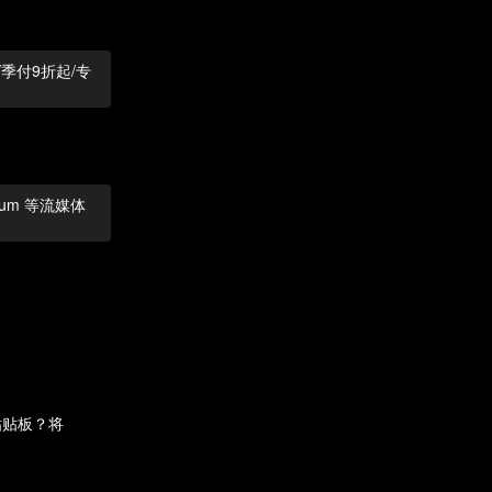
锁/季付9折起/专
mium 等流媒体
粘贴板？将