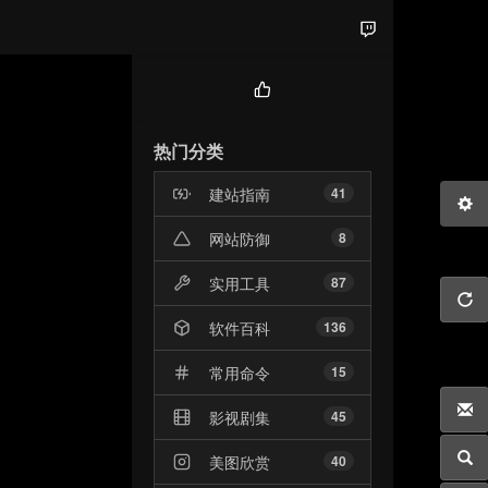
热
门
热门分类
文
章
建站指南
41
网站防御
8
实用工具
87
软件百科
136
常用命令
15
影视剧集
45
美图欣赏
40