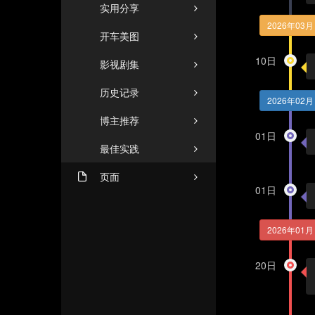
实用分享
2026年03月
开车美图
10日
影视剧集
历史记录
2026年02月
博主推荐
01日
最佳实践
页面
01日
机场推荐（2026年8月1日
ZHUANGZHUANG
更新）
2026年01月
友人C
闲言碎语
格塔里
20日
商务合作
小忆博客
文章归档