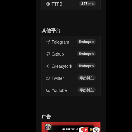
TTFB
347 ms
其他平台
Telegram
limbopro
Github
limbopro
Greasyfork
limbopro
Twitter
毒奶博主
Youtube
毒奶博主
广告