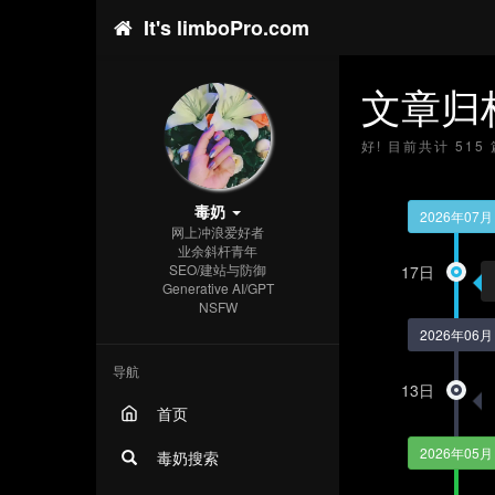
It's limboPro.com
文章归
好! 目前共计 51
毒奶
2026年07月
网上冲浪爱好者
业余斜杆青年
SEO/建站与防御
17日
Generative AI/GPT
NSFW
2026年06月
导航
13日
首页
2026年05月
毒奶搜索