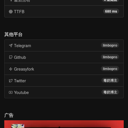
TTFB
680 ms
其他平台
Telegram
limbopro
Github
limbopro
Greasyfork
limbopro
Twitter
毒奶博主
Youtube
毒奶博主
广告