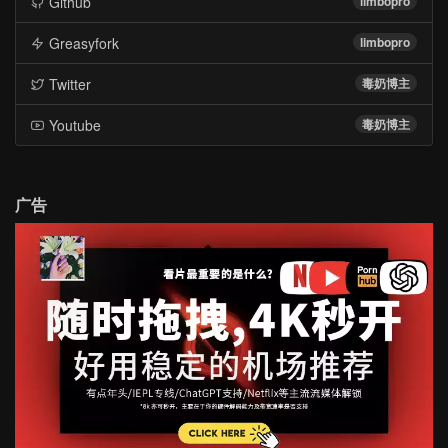
Github
limbopro
Greasyfork
limbopro
Twitter
毒奶博主
Youtube
毒奶博主
广告