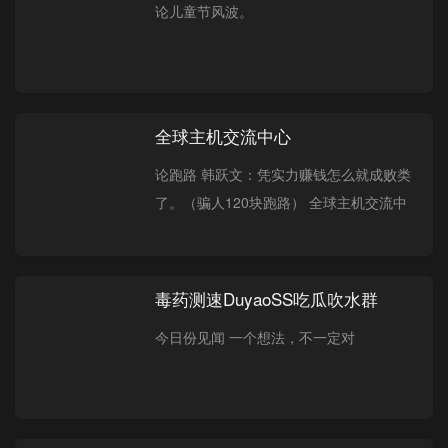
论儿童节风波。
全球主机交流中心
论跑路 韩跃文：凭实力赚钱怎么就成败类
了。（骗人120块跑路） 全球主机交流中
心电报群：t.me/vpschat
毒药测速DuyaoSS吃瓜吹水群
今日份见闻 一个想法，不一定对