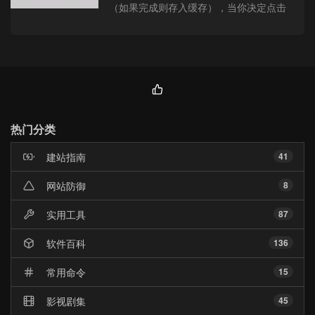
（如果完成则存入缓存），当你决定点击
该网页时已加载完毕，极大的减少延迟
感。
热
门
热门分类
文
章
建站指南
41
网站防御
8
实用工具
87
软件百科
136
常用命令
15
影视剧集
45