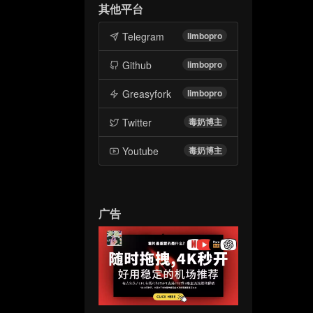
其他平台
Telegram
limbopro
Github
limbopro
Greasyfork
limbopro
Twitter
毒奶博主
Youtube
毒奶博主
广告