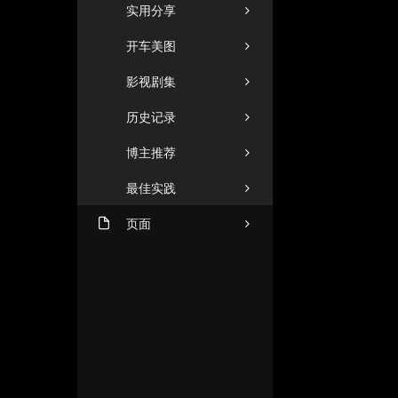
实用分享
开车美图
影视剧集
历史记录
博主推荐
最佳实践
页面
机场推荐（2026年8月1日
ZHUANGZHUANG
更新）
友人C
闲言碎语
格塔里
商务合作
小忆博客
文章归档