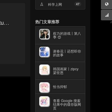
科学上网
47
tumult
热门文章推荐
权力的游戏丨第八
季 😍
谢春花丨还想听你
的故事
韩国画家丨zipcy
梁世恩
恰当抑郁
查看 Google 搜索
结果中的缓存版网
页