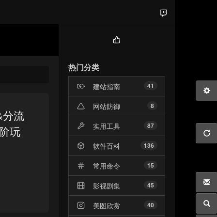
热
门
热门分类
文
章
建站指南
41
网站防御
8
组&分流
实用工具
87
阶玩
软件百科
136
常用命令
15
影视剧集
45
美图欣赏
40