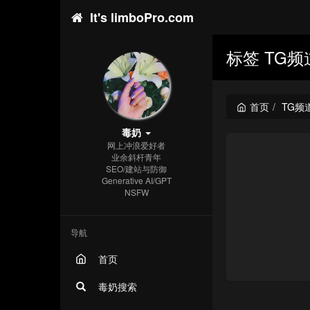
It's limboPro.com
标签 TG频
首页
TG频
毒奶
网上冲浪爱好者
业余斜杆青年
SEO/建站与防御
Generative AI/GPT
NSFW
导航
首页
毒奶搜索