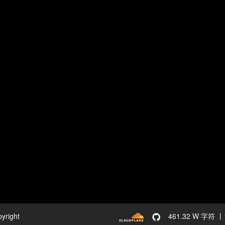
yright
461.32 W 字符