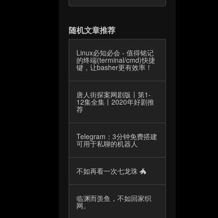
随机文章推荐
Linux必知必会 - 值得铭记
的终端(terminal/cmd)快捷
键，让basher更有效率！
唐人街探案网剧版丨第1-
12集全集丨2020年好剧推
荐
Telegram：3分钟免费搭建
可用于私聊的机器人
不如再看一次七龙珠 🐲
临渊而羡鱼，不如回家织
网。