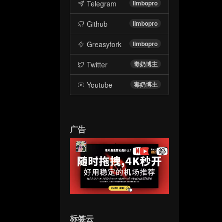
Telegram
limbopro
Github
limbopro
Greasyfork
limbopro
Twitter
毒奶博主
Youtube
毒奶博主
广告
标签云