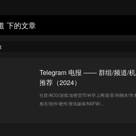
道 下的文章
道
Telegram 电报 —— 群组/频道/
推荐（2024）
社群/ACG/游戏/加密货币/科学上网/影音/闲聊水/学术/
相关/软件/硬件/资讯媒体/NSFW/...