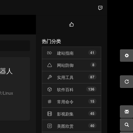
热
门
热门分类
文
章
建站指南
41
网站防御
8
机器人
实用工具
87
软件百科
136
Linux
常用命令
15
影视剧集
45
美图欣赏
40