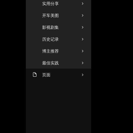
实用分享
开车美图
影视剧集
历史记录
博主推荐
最佳实践
页面
机场推荐（2026年8月1日
ZHUANGZHUANG
更新）
友人C
闲言碎语
格塔里
商务合作
小忆博客
文章归档