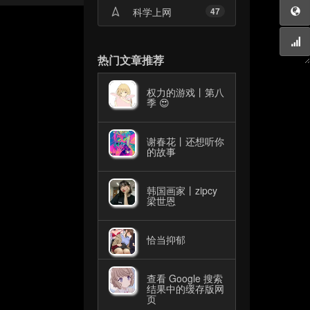
科学上网
47
热门文章推荐
权力的游戏丨第八
季 😍
谢春花丨还想听你
的故事
韩国画家丨zipcy
梁世恩
恰当抑郁
查看 Google 搜索
结果中的缓存版网
页