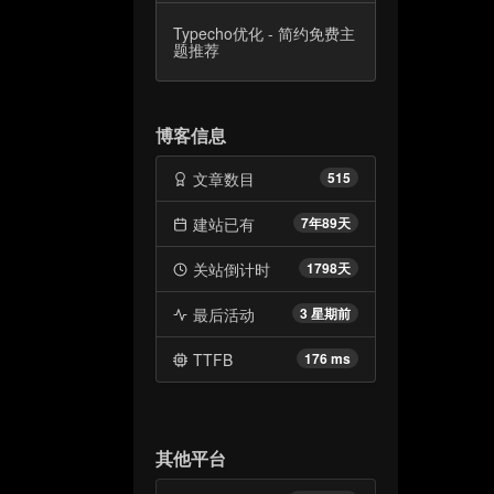
Typecho优化 - 简约免费主
题推荐
博客信息
文章数目
515
建站已有
7年89天
关站倒计时
1798天
最后活动
3 星期前
TTFB
176 ms
其他平台