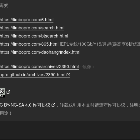
毒奶
https://limbopro.com/6.html
https://limbopro.com/search.html
https://limbopro.com/btsearch.html
https://limbopro.com/865.html
IEPL专线/100Gb/¥15/月起(最高享8折优
https://limbopro.com/daohang/index.html
https://limbopro.com/archives/2390.html
· 镜像：
bopro.github.io/archives/2390.html
C BY-NC-SA 4.0 许可协议
，转载或引用本文时请遵守许可协议，注明
用途！