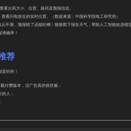
: 查看台风大小、位置、路径及预报信息。
图：查看闪电发生的实时位置。（数据来源：中国科学院电工研究所）
：风云不测，预报错了还能吐槽！狠狠戳下报告天气，帮助人工智能改进模
报准确率！
推荐
都是好的！
议下载付费版本，没广告真的很舒服；
行的人；
；