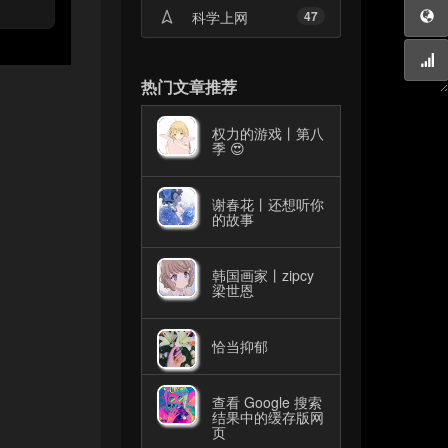
科学上网
47
热门文章推荐
权力的游戏丨第八
季 😍
谢春花丨还想听你
的故事
韩国画家丨zipcy
梁世恩
恰当抑郁
查看 Google 搜索
结果中的缓存版网
页