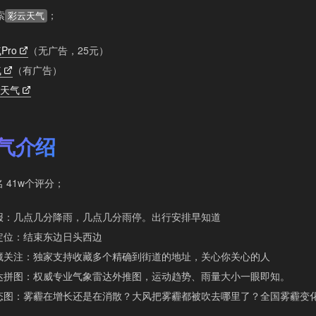
索
；
彩云天气
Pro
（无广告，25元）
气
（有广告）
天气
气介绍
名 41w个评分；
预报：几点几分降雨，几点几分雨停。出行安排早知道
准定位：结束东边日头西边
收藏关注：独家支持收藏多个精确到街道的地址，关心你关心的人
雷达拼图：权威专业气象雷达外推图，运动趋势、雨量大小一眼即知。
动态图：雾霾在增长还是在消散？大风把雾霾都被吹去哪里了？全国雾霾变