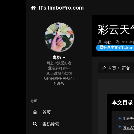
It's limboPro.com
彩云天
博
毒奶
910 字
主：
分享本文至Twitter
毒奶
网上冲浪爱好者
首页
正文
业余斜杆青年
SEO/建站与防御
Generative AI/GPT
NSFW
导航
本文目
首页
彩云天
毒奶搜索
彩云天