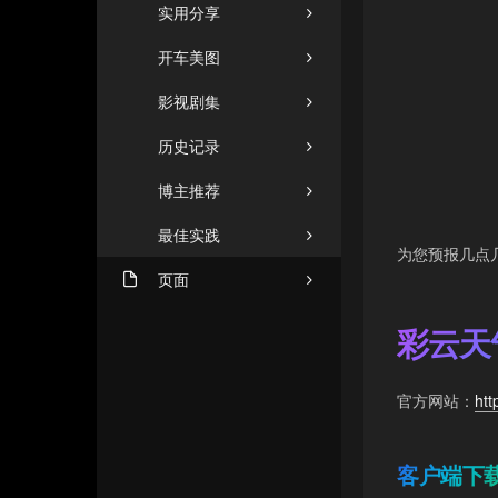
实用分享
开车美图
影视剧集
历史记录
博主推荐
最佳实践
为您预报几点
页面
机场推荐（2026年8月1日
ZHUANGZHUANG
彩云天
更新）
友人C
闲言碎语
官方网站：
htt
格塔里
商务合作
小忆博客
客户端下
文章归档