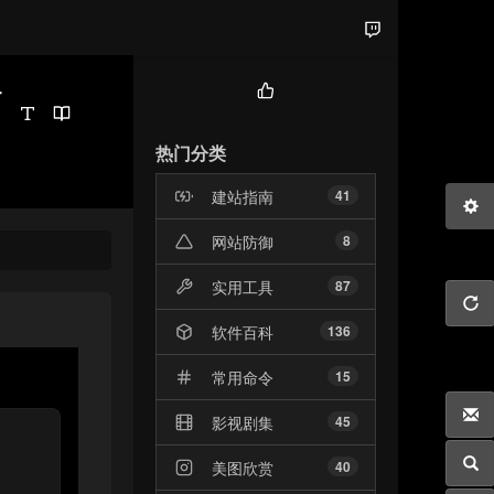
雨
热
门
热门分类
文
章
建站指南
41
网站防御
8
实用工具
87
软件百科
136
常用命令
15
影视剧集
45
美图欣赏
40