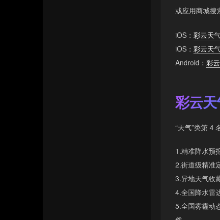
Charsky’s Blog
或应用商城搜
联系我们
友情链接
iOS：
彩云天气
iOS：
彩云天
Android：
彩云
彩云天
“天气”类第 4 
1.精准降水
2.街道级精
3.异地天气
4.全国降水
5.全国雾霾
然。