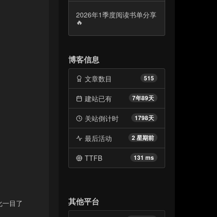
2026年1季度阅读书单分享
🔥
博客信息
文章数目
515
建站已有
7年89天
关站倒计时
1798天
最后活动
2 星期前
TTFB
131 ms
其他平台
化一目了