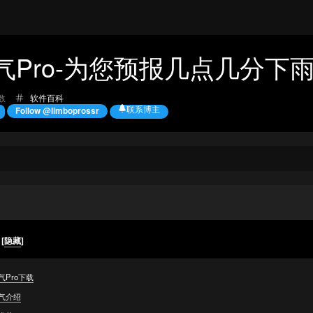
气Pro-为您预报几点几分下
分
数
软件百科
类：
联系博主
Follow @limboprossr
录
[
隐藏
]
气Pro下载
气介绍