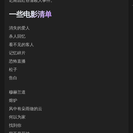
记南昌紅谷灘殺人事件。
一些电影清单
消失的爱人
杀人回忆
看不见的客人
记忆碎片
恐怖直播
松子
告白
穆赫兰道
熔炉
风中有朵雨做的云
何以为家
找到你