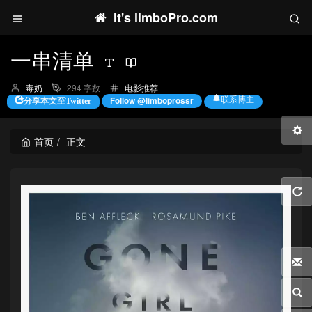
It's limboPro.com
一串清单
博
分
毒奶
294 字数
电影推荐
主：
类：
联系博主
Follow @limboprossr
分享本文至Twitter
首页
正文