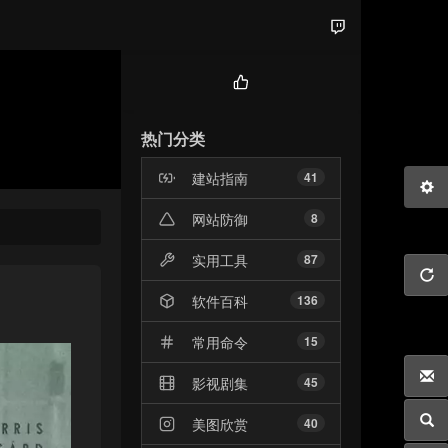
热
门
热门分类
文
章
建站指南
41
网站防御
8
实用工具
87
软件百科
136
常用命令
15
影视剧集
45
美图欣赏
40