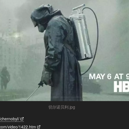
切尔诺贝利.jpg
/chernobyl/
.com/video/1422.htm