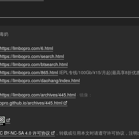
毒奶
https://limbopro.com/6.html
https://limbopro.com/search.html
https://limbopro.com/btsearch.html
https://limbopro.com/865.html
IEPL专线/100Gb/¥15/月起(最高享8折优
https://limbopro.com/daohang/index.html
https://limbopro.com/archives/445.html
· 镜像：
bopro.github.io/archives/445.html
C BY-NC-SA 4.0 许可协议
，转载或引用本文时请遵守许可协议，注明