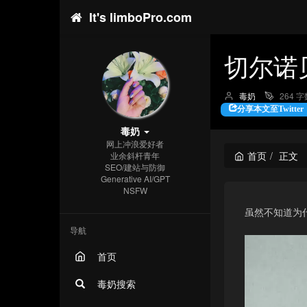
It's limboPro.com
切尔诺贝利
博
毒奶
264 字
主：
分享本文至Twitter
毒奶
网上冲浪爱好者
首页
正文
业余斜杆青年
SEO/建站与防御
Generative AI/GPT
NSFW
虽然不知道为
导航
首页
毒奶搜索