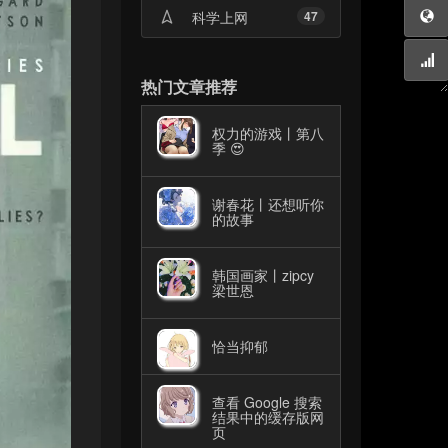
科学上网
47
热门文章推荐
权力的游戏丨第八
季 😍
谢春花丨还想听你
的故事
韩国画家丨zipcy
梁世恩
恰当抑郁
查看 Google 搜索
结果中的缓存版网
页