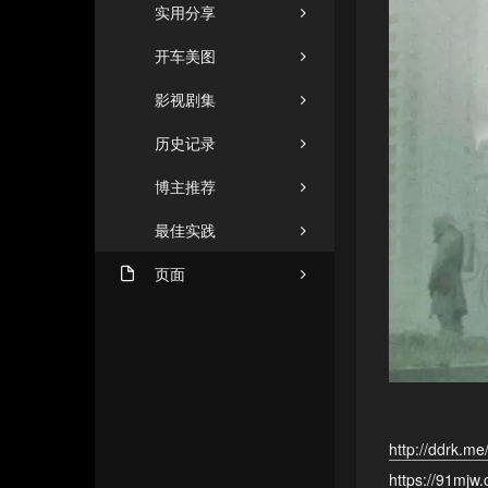
实用分享
开车美图
影视剧集
历史记录
博主推荐
最佳实践
页面
机场推荐（2026年8月1日
ZHUANGZHUANG
更新）
友人C
闲言碎语
格塔里
商务合作
小忆博客
http://ddrk.me
文章归档
https://91mjw