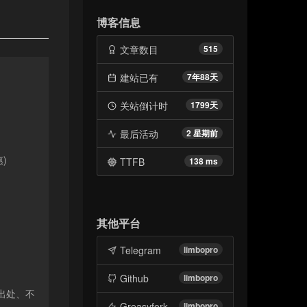
博客信息
文章数目
515
建站已有
7年88天
关站倒计时
1799天
最后活动
2 星期前
惠)
TTFB
138 ms
其他平台
Telegram
limbopro
Github
limbopro
出处、不
Greasyfork
limbopro