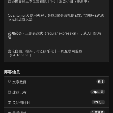
西部世界第三季全集在线丨1-8丨追剧小组（更新中）
QuantumultX 使用教程：策略组&分流规则&自定义图标&过滤
节点的进阶玩法
必知必会 - 正则表达式（regular expression），从入门到精
通！
言论自由、控评，与泛娱乐化丨一周互联网观察
（04.18.2020）
博客信息
文章数目
515
建站已有
7年89天
关站倒计时
1798天
最后活动
2 星期前