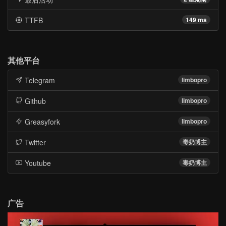
TTFB
149 ms
其他平台
Telegram
limbopro
Github
limbopro
Greasyfork
limbopro
Twitter
毒奶博主
Youtube
毒奶博主
广告