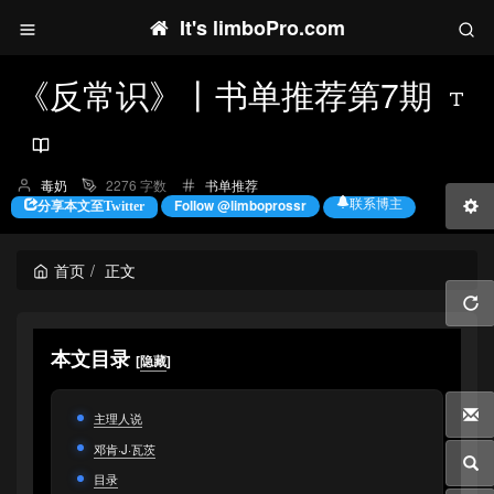
It's limboPro.com
《反常识》丨书单推荐第7期
博
分
毒奶
2276 字数
书单推荐
主：
类：
联系博主
Follow @limboprossr
分享本文至Twitter
首页
正文
本文目录
[
隐藏
]
主理人说
邓肯·J·瓦茨
目录