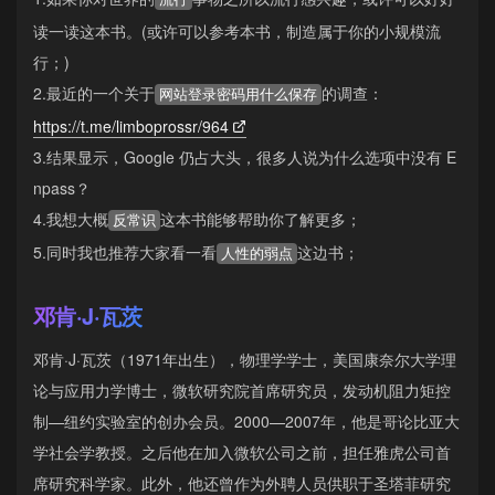
读一读这本书。(或许可以参考本书，制造属于你的小规模流
行；)
2.最近的一个关于
的调查：
网站登录密码用什么保存
https://t.me/limboprossr/964
3.结果显示，Google 仍占大头，很多人说为什么选项中没有 E
npass？
4.我想大概
这本书能够帮助你了解更多；
反常识
5.同时我也推荐大家看一看
这边书；
人性的弱点
邓肯·J·瓦茨
邓肯·J·瓦茨（1971年出生），物理学学士，美国康奈尔大学理
论与应用力学博士，微软研究院首席研究员，发动机阻力矩控
制—纽约实验室的创办会员。2000—2007年，他是哥论比亚大
学社会学教授。之后他在加入微软公司之前，担任雅虎公司首
席研究科学家。此外，他还曾作为外聘人员供职于圣塔菲研究