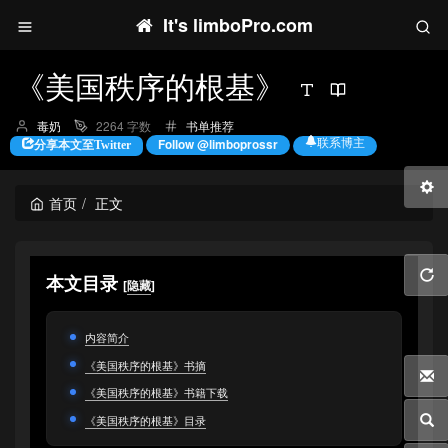
It's limboPro.com
《美国秩序的根基》
博
分
毒奶
2264 字数
书单推荐
主：
类：
联系博主
Follow @limboprossr
分享本文至Twitter
首页
正文
本文目录
[
隐藏
]
内容简介
《美国秩序的根基》书摘
《美国秩序的根基》书籍下载
《美国秩序的根基》目录