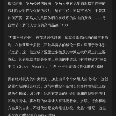
根据适用于罗马公民的民法，罗马人享有免受独断权力侵害的
权利以及财产受保护的权利，这在古代世界是罕见的：不管其
如何严厉，罗马人的共同体明白有秩序的自由的真谛。—— 引
自章节：罗马人古老的高尚品德 / 100
“万事不可过分”，自荷马时代以来，这就是希腊伦理的最主要原
则。在被亚里士多德（正如早得多的梭伦一样）应用于政体形
式之后，这一信念成了亚里士多德及其学派在秩序观上的主要
贡献。其表现载体便是亚里士多德的中道观［有时被称为“黄金
中点（Golden Mean”）。引自 亚里士多德和政体形式 / 086
拥有绝对权力的中央权力，加上由单个个体组成的”沙堆“：这就
是霍布斯的社会模式。这与中世纪不断增长的多样性相比正好
是两个极端，因为中世纪具有复杂的社会组织和自我管理的社
团与共同体。霍布斯的体系让人有逃离教会、乡镇、行会和地
方当局的自由，不过代价是被利维坦奴役。比起17世纪，这些
观念在20世纪更容易得到理解。