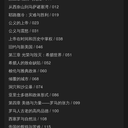
从西奈山到马萨诸塞湾 / 012
耶路撒冷：灾难与胜利 / 019
公义的上帝 / 023
公义与震怒 / 031
上帝在时间和历史中掌权 / 038
旧约与新美国 / 046
第三章 光荣与毁灭：希腊世界 / 051
希腊人的致命缺陷 / 052
梭伦与雅典政体 / 060
倾覆的城市 / 068
洞穴和沙尘暴 / 074
亚里士多德和政体形式 / 086
第四章 美德与力量——罗马的张力 / 099
罗马人古老的高尚品德 / 100
西塞罗与自然法 / 108
帝国的辉煌与苦难 / 115