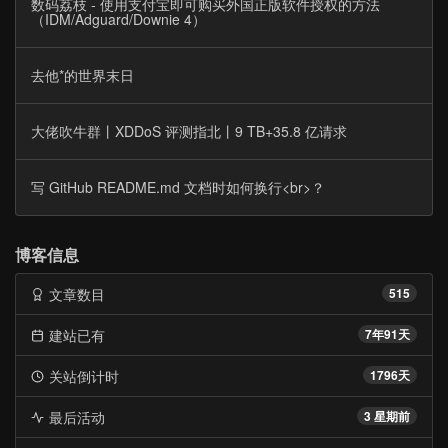
数码荔枝 - 使用支付宝即可购买外国正版软件授权的方法
（IDM/Adguard/Downie 4）
去他*的世界末日
大佬吹牛群丨XDDoS 评测指北丨9 TB+35.8 亿请求
写 GitHub README.md 文档时如何换行<br>？
博客信息
文章数目
515
建站已有
7年91天
关站倒计时
1796天
最后活动
3 星期前