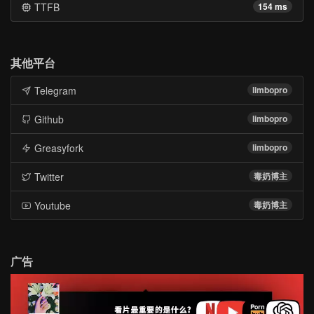
TTFB
154 ms
其他平台
Telegram
limbopro
Github
limbopro
Greasyfork
limbopro
Twitter
毒奶博主
Youtube
毒奶博主
广告