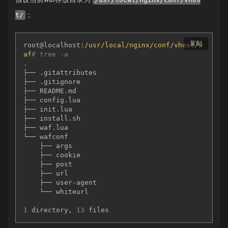
；
t/
复制
root@localhost
:/usr/local/nginx/conf/vhost/w
af
# tree -a
.

├── .gitattributes

├── .gitignore

├── README.md

├── config.lua

├── init.lua

├── install.sh

├── waf.lua

└── wafconf

    ├── args

    ├── cookie

    ├── post

    ├── url

    ├── user-agent

    └── whiteurl

1
 directory, 
13
 files