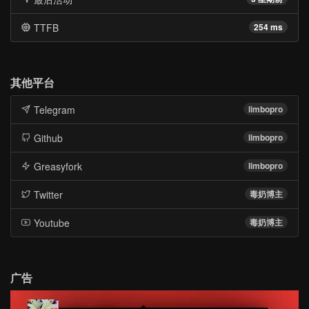
TTFB
254 ms
其他平台
Telegram
limbopro
Github
limbopro
Greasyfork
limbopro
Twitter
毒奶博主
Youtube
毒奶博主
广告