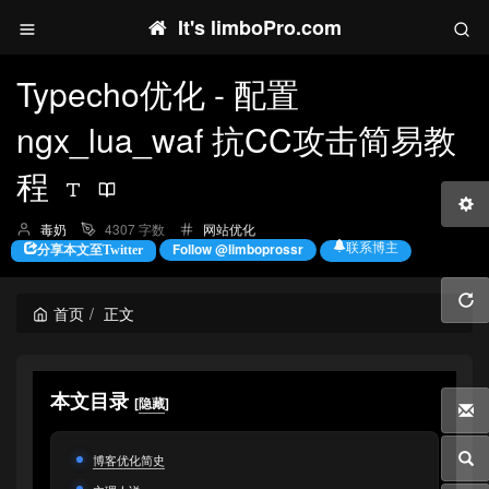
It's limboPro.com
Typecho优化 - 配置
ngx_lua_waf 抗CC攻击简易教
程
博
分
毒奶
4307 字数
网站优化
主：
类：
联系博主
Follow @limboprossr
分享本文至Twitter
首页
正文
本文目录
[
隐藏
]
博客优化简史