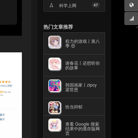
科学上网
47
热门文章推荐
权力的游戏丨第八
季 😍
谢春花丨还想听你
的故事
韩国画家丨zipcy
梁世恩
恰当抑郁
查看 Google 搜索
结果中的缓存版网
页