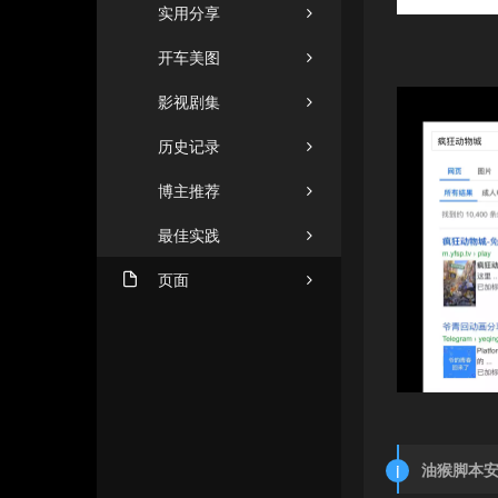
实用分享
开车美图
影视剧集
历史记录
博主推荐
最佳实践
页面
机场推荐（2026年8月1日
ZHUANGZHUANG
更新）
友人C
闲言碎语
格塔里
商务合作
小忆博客
油猴脚本
文章归档