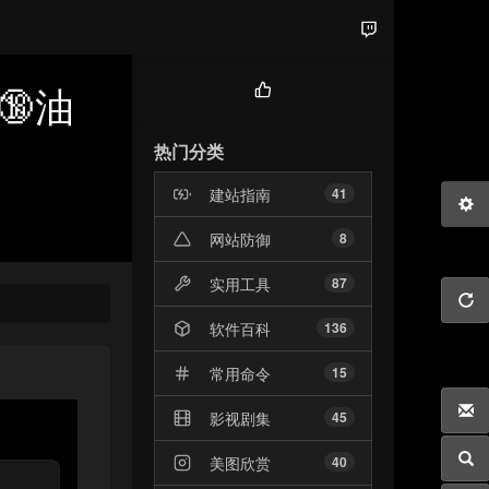
🔞油
热
门
热门分类
文
章
建站指南
41
网站防御
8
实用工具
87
软件百科
136
常用命令
15
影视剧集
45
美图欣赏
40