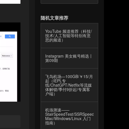
随机文章推荐
YouTube 频道推荐（科技/
技术/人工智能等特别有意
思的频道）
Instagram 美女账号精选丨
第09期
飞鸟机场—100GB/￥15/月
起（IEPL专
线/ChatGPT/Netflix等流媒
体解锁/季付9折起/专属客
户端）
机场测速——
StairSpeedTest/SSRSpeed（
Mac/Windows/Linux 入门
指南）