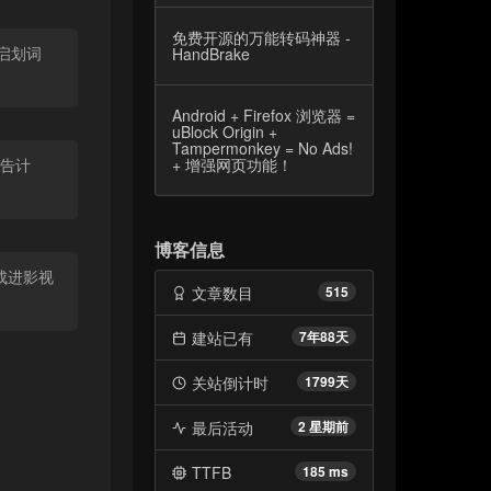
免费开源的万能转码神器 -
开启划词
HandBrake
Android + Firefox 浏览器 =
uBlock Origin +
Tampermonkey = No Ads!
+ 增强网页功能！
广告计
博客信息
成进影视
文章数目
515
建站已有
7年88天
关站倒计时
1799天
最后活动
2 星期前
TTFB
185 ms