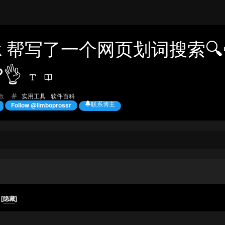
ok 帮写了一个网页划词搜索🔍
👌
分
数
实用工具
软件百科
类：
联系博主
Follow @limboprossr
录
[
隐藏
]