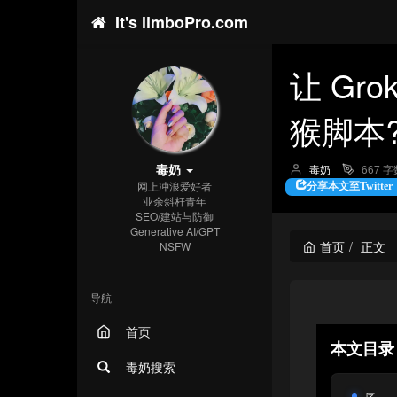
It's limboPro.com
让 Gr
猴脚本?
毒奶
博
毒奶
667 字
主：
网上冲浪爱好者
分享本文至Twitter
业余斜杆青年
SEO/建站与防御
Generative AI/GPT
首页
正文
NSFW
导航
首页
本文目
毒奶搜索
序