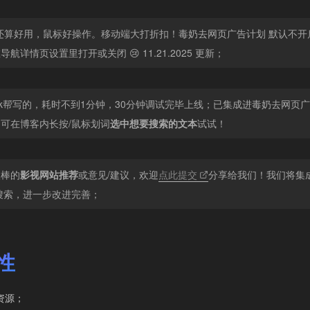
在PC还算好用，鼠标好操作。移动端大打折扣！毒奶去网页广告计划 默认不
航详情页设置里打开或关闭 😢 11.21.2025 更新；
让Grok帮写的，耗时不到1分钟，30分钟调试完毕上线；已集成进毒奶去网页
可在博客内长按/鼠标划词
选中想要搜索的文本
试试！
很棒的
影视网站推荐
或意见/建议，欢迎
点此提交
分享给我们！我们将集
搜索，进一步改进完善；
性
资源；