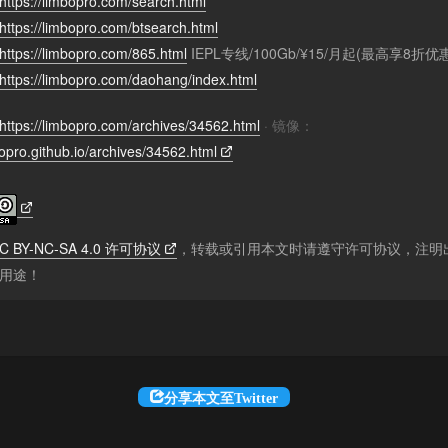
https://limbopro.com/search.html
https://limbopro.com/btsearch.html
https://limbopro.com/865.html
IEPL专线/100Gb/¥15/月起(最高享8折优
https://limbopro.com/daohang/index.html
https://limbopro.com/archives/34562.html
· 镜像：
bopro.github.io/archives/34562.html
C BY-NC-SA 4.0 许可协议
，转载或引用本文时请遵守许可协议，注明
用途！
分享本文至Twitter