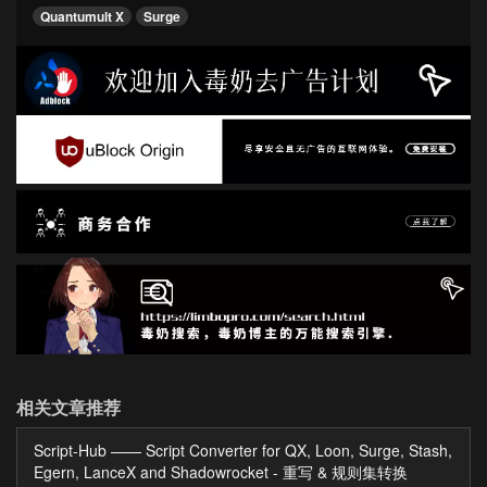
Quantumult X
Surge
相关文章推荐
Script-Hub —— Script Converter for QX, Loon, Surge, Stash,
Egern, LanceX and Shadowrocket - 重写 & 规则集转换