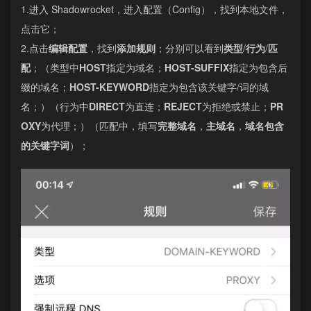
1.进入 Shadowrocket，进入配置（Config），找到本地文件，
点击它；
2.点击
编辑配置
，找到
添加规则
；分别可以看到
类型
/
行为
/
匹
配
；（类型中
HOST
指定为域名；
HOST-SUFFIX
指定为包含后
缀的域名；
HOST-KEYWORD
指定为包含该关键字/词的域
名；）（行为中
DIRECT
为直连；
REJECT
为拒绝或禁止；
PR
OXY
为代理；）（匹配中，填写
完整域名
，
主域名
，
域名包含
的关键字词
）；