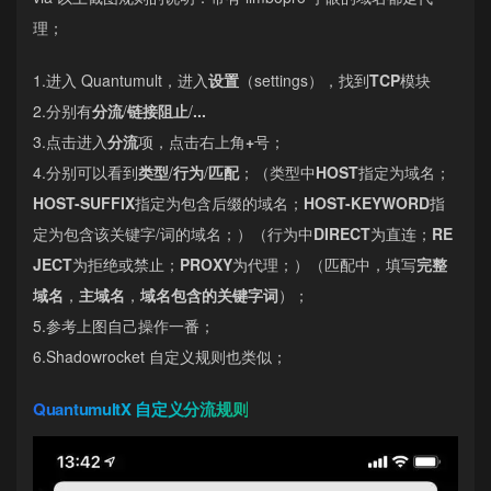
理；
1.进入 Quantumult，进入
设置
（settings），找到
TCP
模块
2.分别有
分流
/
链接阻止
/
...
3.点击进入
分流
项，点击右上角
+
号；
4.分别可以看到
类型
/
行为
/
匹配
；（类型中
HOST
指定为域名；
HOST-SUFFIX
指定为包含后缀的域名；
HOST-KEYWORD
指
定为包含该关键字/词的域名；）（行为中
DIRECT
为直连；
RE
JECT
为拒绝或禁止；
PROXY
为代理；）（匹配中，填写
完整
域名
，
主域名
，
域名包含的关键字词
）；
5.参考上图自己操作一番；
6.Shadowrocket 自定义规则也类似；
QuantumultX 自定义分流规则