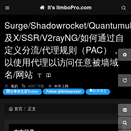
It's limboPro.com
Surge/Shadowrocket/Quantumul
及X/SSR/V2rayNG/如何通过自
定义分流/代理规则（PAC），
以使用代理以访问任意被墙域
名/网站
博
分
毒奶
4097 字数
科学上网
主：
类：
联系博主
Follow @limboprossr
分享本文至Twitter
首页
正文