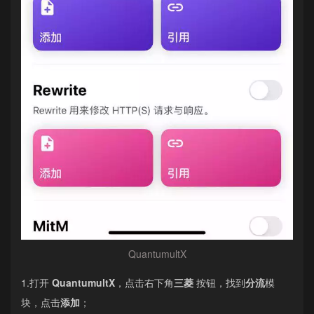
QuantumultX
1.打开
QuantumultX
，点击右下角
三菱
按钮，找到
分流
模
块，点击
添加
；