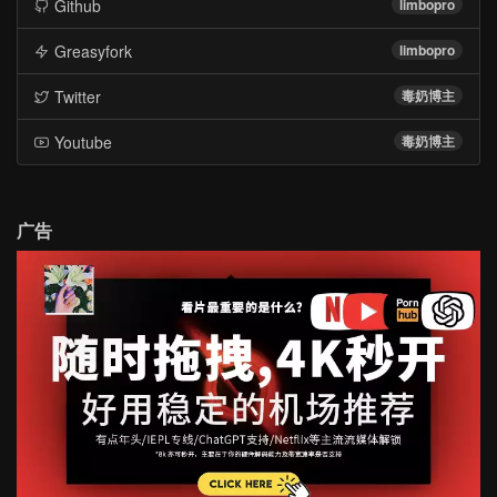
Github
limbopro
Greasyfork
limbopro
Twitter
毒奶博主
Youtube
毒奶博主
广告