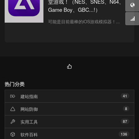
堂游戏！（NES、SNES、N64、
Game Boy、GBC...!）
可能是目前最棒的iOS游戏模拟器！...
热
门
热门分类
文
章
建站指南
41
网站防御
8
实用工具
87
软件百科
136