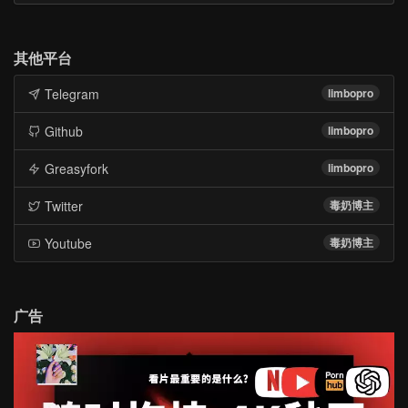
其他平台
Telegram
limbopro
Github
limbopro
Greasyfork
limbopro
Twitter
毒奶博主
Youtube
毒奶博主
广告