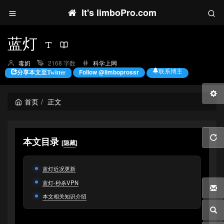
It's limboPro.com
蓝灯
博
分
毒奶
2168 字数
科学上网
主：
类：
联系博主
Follow @limboprossr
分享本文至Twitter
首页
正文
本文目录
[
隐藏
]
蓝灯近况更新
蓝灯-秒杀VPN
本文相关知识介绍