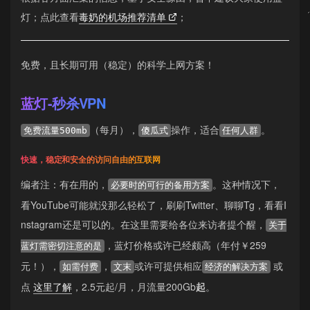
灯；点此查看
毒奶的机场推荐清单
；
免费，且长期可用（稳定）的科学上网方案！
蓝灯-秒杀VPN
（每月），
操作，适合
。
免费流量500mb
傻瓜式
任何人群
快速，稳定和安全的访问自由的互联网
编者注：有在用的，
。这种情况下，
必要时的可行的备用方案
看YouTube可能就没那么轻松了，刷刷Twitter、聊聊Tg，看看I
nstagram还是可以的。在这里需要给各位来访者提个醒，
关于
，蓝灯价格或许已经颇高（年付￥259
蓝灯需密切注意的是
元！），
，
或许可提供相应
或
如需付费
文末
经济的解决方案
点
这里了解
，2.5元起/月，月流量200Gb
起
。