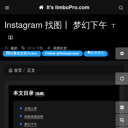
It's limboPro.com
Instagram 找图丨 梦幻下午
博
分
毒奶
3214 字数
美图欣赏
主：
类：
联系博主
Follow @limboprossr
分享本文至Twitter
首页
正文
本文目录
[
隐藏
]
主理人序
内容来源说明
梦幻下午