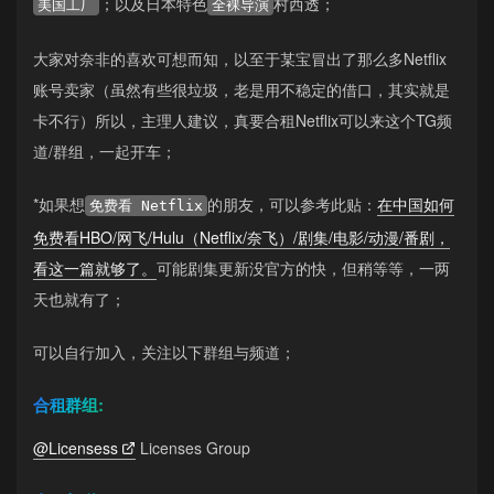
；以及日本特色
村西透；
美国工厂
全裸导演
大家对奈非的喜欢可想而知，以至于某宝冒出了那么多Netflix
账号卖家（虽然有些很垃圾，老是用不稳定的借口，其实就是
卡不行）所以，主理人建议，真要合租Netflix可以来这个TG频
道/群组，一起开车；
*如果想
的朋友，可以参考此贴：
在中国如何
免费看 Netflix
免费看HBO/网飞/Hulu（Netflix/奈飞）/剧集/电影/动漫/番剧，
看这一篇就够了。
可能剧集更新没官方的快，但稍等等，一两
天也就有了；
可以自行加入，关注以下群组与频道；
合租群组:
@Licensess
Licenses Group