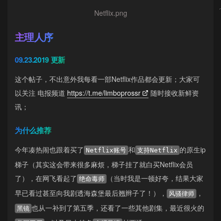
Netflix.png
主理人序
09.23.2019 更新
这个帖子，不出意外我每看一部Netflix作品都会更新；大家可
以关注 电报频道
https://t.me/limboprossr
随时接收新鲜资
讯；
为什么推荐
今年凑热闹也跟着买了
和
的原生ip
Netflix账号
支持Netflix
梯子（其实这会带来很多麻烦，梯子挂了就白买Netflix会员
了），在网飞看起了
（当时我是一顿好夸，结果大家
绝命毒师
早已看过甚至向我剧透海森堡最后翘辫子了！），
，
风骚律师
也从一补到了第五季，还看了一些其他剧集，最近很火的
黑镜