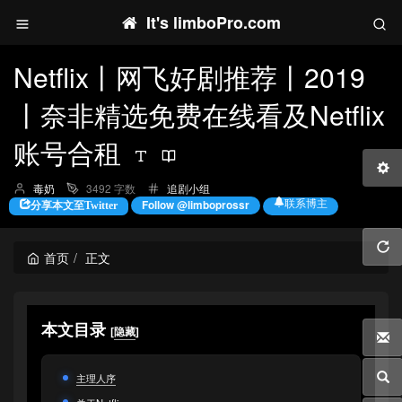
It's limboPro.com
Netflix丨网飞好剧推荐丨2019
丨奈非精选免费在线看及Netflix
账号合租
博
分
毒奶
3492 字数
追剧小组
主：
类：
联系博主
Follow @limboprossr
分享本文至Twitter
首页
正文
本文目录
[
隐藏
]
主理人序