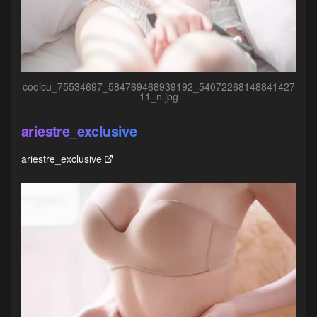
cooicu_75534697_584769468939192_54072268148841427
11_n.jpg
ariestre_exclusive
ariestre_exclusive