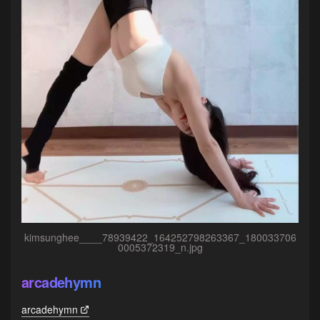
kimsunghee____78939422_164252798263367_180033706
0005372319_n.jpg
arcadehymn
arcadehymn