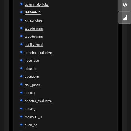
quynhmaiofficial
leeheeeun
kimsunghee
arcadehymn
arcadehymn
matilly_eunji
ariestre_exclusive
jisoo_bae
a.lissiee
suongsyn
rieu_japan
cooicu
ariestre_exclusive
1993kg
momo.11_9
s0on_ho