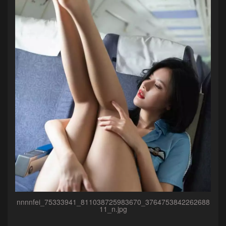
nnnnfei_75333941_811038725983670_3764753842262688
11_n.jpg