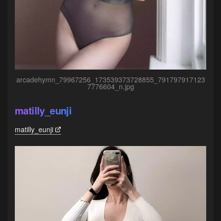
arcadehymn_79967256_173539373728855_791797917123
7776604_n.jpg
matilly_eunji
matilly_eunji