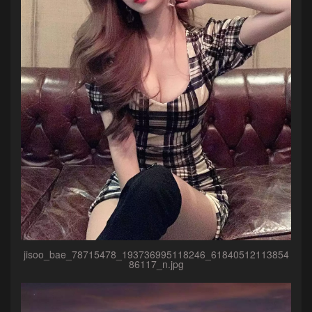
jisoo_bae_78715478_193736995118246_61840512113854
86117_n.jpg