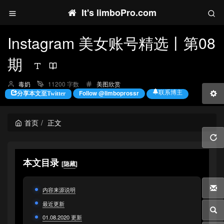
It's limboPro.com
Instagram 美女账号精选丨第08
期
博
分
毒奶
11200 字数
美图欣赏
主：
类：
联系博主
Follow @limboprossr
分享本文至Twitter
首页
正文
本文目录
[
隐藏
]
内容来源说明
最近更新
01.08.2020 更新