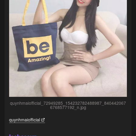
quynhmaiofficial_72949285_154232782488987_840442067
6768577192_n.jpg
quynhmaiofficial