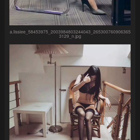
a.lissiee_58453975_2003984803244043_265300760906365
3129_n.jpg