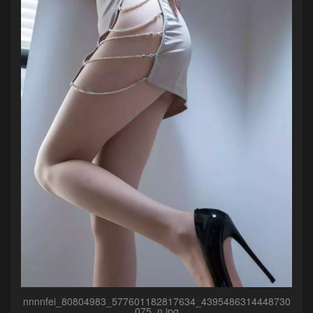
nnnnfei_80804983_577601182817634_4395486314448730
075_n.jpg