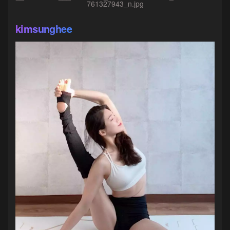
761327943_n.jpg
kimsunghee