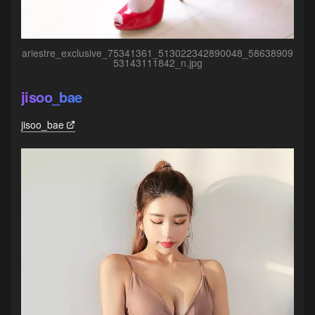
ariestre_exclusive_75341361_513022342890048_58638909
53143111842_n.jpg
jisoo_bae
jisoo_bae