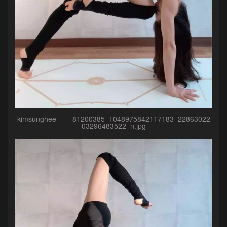
kimsunghee____81200385_1048975842117183_22863022
03296483522_n.jpg