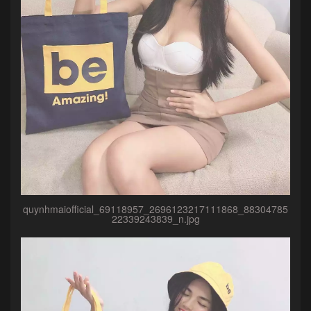
quynhmaiofficial_69118957_2696123217111868_88304785
22339243839_n.jpg