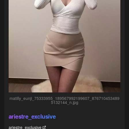
matilly_eunji_75333955_189567992199607_876710453489
5132144_n.jpg
ariestre_exclusive
ariestre_exclusive