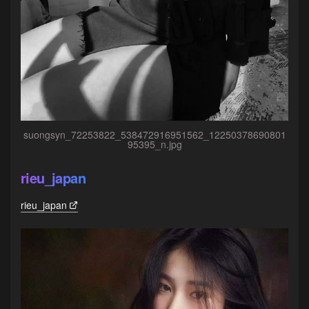
suongsyn_72253822_538472916951562_12250378690801
95395_n.jpg
rieu_japan
rieu_japan