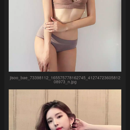
jisoo_bae_73398112_165575778162745_41274723605812
08973_n.jpg