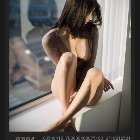
__leeheeeun___80548415_783036488875180_6718212581