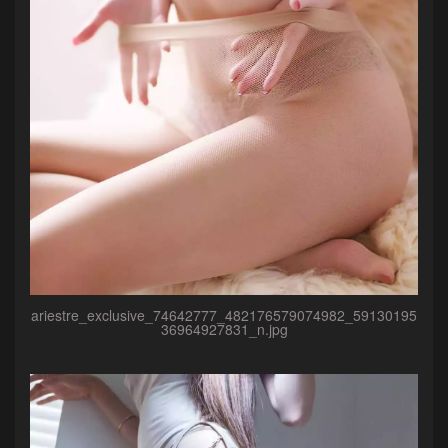
ariestre_exclusive_74642777_482176579074982_59130195
36964927831_n.jpg