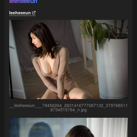
leeheeeun
leeheeeun
__leeheeeun___79456264_2631416777087132_379768511
8734515764_n.jpg