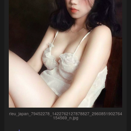
rieu_japan_79452278_1422762127878827_2960851902764
154569_n.jpg