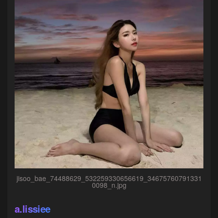
jisoo_bae_74488629_532259330656619_34675760791331
0098_n.jpg
a.lissiee