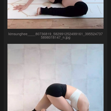
kimsunghee____80736819_582991252499161_395524737
5898018147_n.jpg