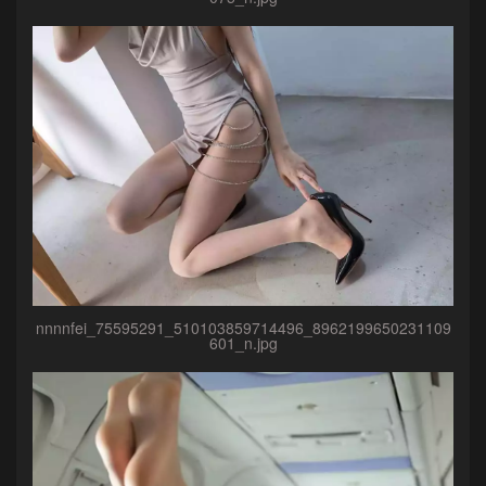
nnnnfei_75595291_510103859714496_8962199650231109
601_n.jpg