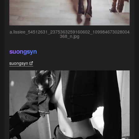
a.lissiee_54512631_2375363259160602_109984673028004
368_n.jpg
suongsyn
suongsyn