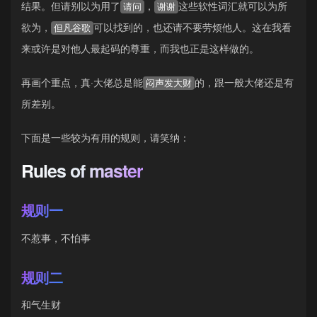
结果。但请别以为用了
，
这些软性词汇就可以为所
请问
谢谢
欲为，
可以找到的，也还请不要劳烦他人。这在我看
但凡谷歌
来或许是对他人最起码的尊重，而我也正是这样做的。
再画个重点，真·大佬总是能
的，跟一般大佬还是有
闷声发大财
所差别。
下面是一些较为有用的规则，请笑纳：
Rules of master
规则一
不惹事，不怕事
规则二
和气生财