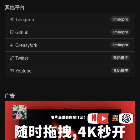
其他平台
Telegram
limbopro
Github
limbopro
Greasyfork
limbopro
Twitter
毒奶博主
Youtube
毒奶博主
广告