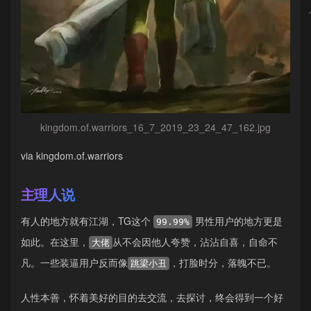
kingdom.of.warriors_16_7_2019_23_24_47_162.jpg
via kingdom.of.warriors
主理人说
有人的地方就有江湖，TG这个
男性用户的地方更是
99.99%
如此。在这里，
从不会因他人夸赞，沾沾自喜，自命不
大佬
凡。一些装逼用户反而像
，打脸时分，落魄不已。
跳梁小丑
人性本善，怀着美好的目的去交流，去探讨，终会得到一个好