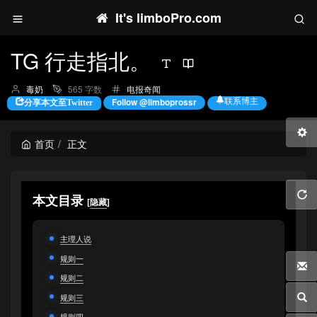
It's limboPro.com
TG 行走指北。
博
分
毒奶
565 字数
电报奇闻
主：
类：
联系博主
Follow @limboprossr
分享本文至Twitter
首页
正文
本文目录
[
隐藏
]
主理人说
规则一
规则二
规则三
规则四