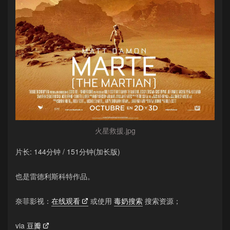
火星救援.jpg
片长: 144分钟 / 151分钟(加长版)
也是雷德利斯科特作品。
奈菲影视：
在线观看
或使用
毒奶搜索
搜索资源；
via
豆瓣