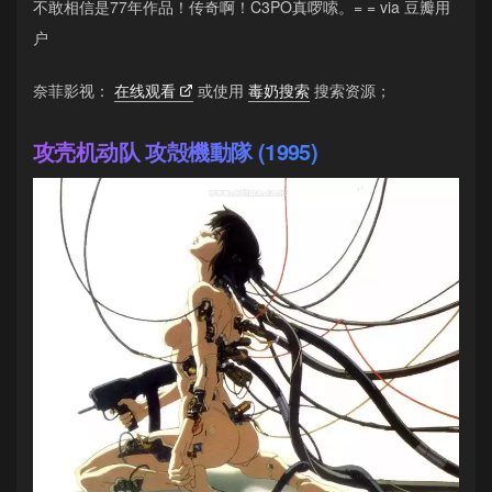
不敢相信是77年作品！传奇啊！C3PO真啰嗦。= = via 豆瓣用
户
奈菲影视：
在线观看
或使用
毒奶搜索
搜索资源；
攻壳机动队 攻殻機動隊 (1995)