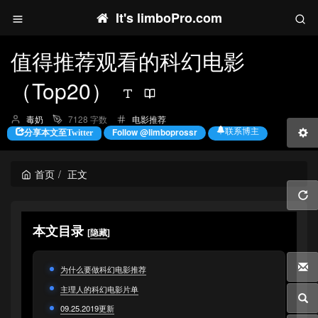
It's limboPro.com
值得推荐观看的科幻电影
（Top20）
博
分
毒奶
7128 字数
电影推荐
主：
类：
联系博主
Follow @limboprossr
分享本文至Twitter
首页
正文
本文目录
[
隐藏
]
为什么要做科幻电影推荐
主理人的科幻电影片单
09.25.2019更新