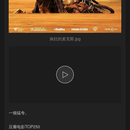
疯狂的麦克斯.jpg
一顿猛夸。
豆瓣电影TOP250