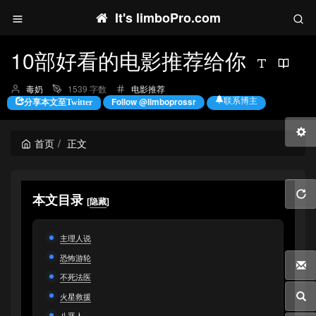
It's limboPro.com
10部好看的电影推荐给你
博
分
毒奶
1539 字数
电影推荐
主：
类：
联系博主
Follow @limboprossr
分享本文至Twitter
首页
正文
本文目录
[
隐藏
]
主理人说
恐怖游轮
不死法医
火星救援
八恶人