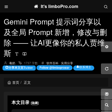
It's limboPro.com
Gemini Prompt 提示词分享以
及全局 Prompt 新增，修改与删
除 —— 让AI更像你的私人贾维
斯
博
分
毒奶
1737 字数
软件百科
实用分享
主：
类：
联系博主
Follow @limboprossr
分享本文至Twitter
首页
正文
本文目录
[
隐藏
]