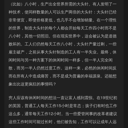
（比如）八小时，生产出全世界所需的大头针。有人发明了一
种技术，使同样数量的人可以生产两倍的大头针：大头针已经
非常便宜，即使价格更低，也几乎不会增加销量。在一个理性
的世界，制造大头针的每个人都会开始每天工作四小时而不是
八小时，其他一切照旧。但在现实世界中，这会被认为是道德
败坏的。工人们仍然每天工作八小时，大头针产量过剩，一些
雇主破产，之前从事大头针制造的工人有一半失业。最终，休
闲时间与另一种方案下的休闲时间一样多，但一半人完全闲
散，而另一半人仍然过度工作。这样一来，必然的休闲时间反
而在所有人中造成痛苦，而不是成为普遍的幸福源泉。还能想
象出比这更疯狂的事情吗？
穷人应该有休闲时间的想法一直让富人感到震惊。在19世纪初
的英国，普通工人每天工作15小时是常态；孩子们有时也工作
这么多，通常每天工作12小时。当一些爱管闲事的改革者建议
这些工作时间可能过长时，他们被告知，工作可以让成年人远