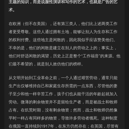
主题的知识，而是说服性演讲和写作的艺术，也就是广告的艺
术。
在欧洲（但不在美国），还有第三类人，他们比上述两类工作
者更受尊敬。这些人通过拥有土地，能够让别人为生存和工作
的权利付费。这些地主是闲散的，因此我似乎应该赞美他们。
不幸的是，他们的闲散是建立在别人的劳动之上的；事实上，
他们对舒适闲散的渴望，历史上正是整个“工作福音”的来源。他
们最不希望的，就是别人效仿他们的榜样。
从文明开始到工业革命之前，一个人通过艰苦劳动，通常只能
生产出仅够维持自己和家庭生存所需的一点东西，尽管他的妻
子至少和他一样辛苦工作，孩子们也从能干活的年龄起就加入
劳动。微薄的剩余物资并不是留给生产者，而是被战士和牧师
占有。在饥荒时期，没有剩余物资；然而，战士和牧师仍然像
平时一样占有同样多的物资，导致许多劳动者饿死。这种制度
在俄国一直持续到1917年，在东方仍然存在；在英国，尽管有