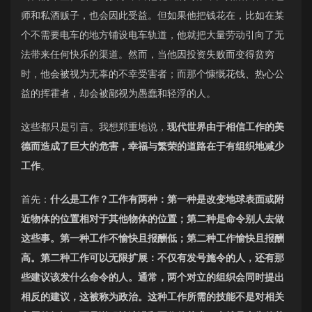
师和私酒贩子，也会因此受益。但如果他把钱花在，比如在某
个不需要电车的地方铺设电车轨道，他就把大量劳动引向了无
法带来任何快乐的渠道。然而，当他因投资失败而变得贫穷
时，他会被视为无辜的不幸受害者；而那个慷慨花钱、热心公
益的挥霍者，却会被鄙视为愚蠢和轻浮的人。
这些都只是引言。我想郑重地说，
现代世界由于相信工作的美
德而造成了巨大的危害，幸福与繁荣的道路在于有组织地减少
工作
。
首先：
什么是工作？工作有两种：第一种是改变地球表面或附
近物体的位置相对于其他物体的位置；第二种是命令别人去做
这些事。第一种工作不愉快且报酬低；第二种工作愉快且报酬
高。第二种工作可以无限扩展：不仅有发号施令的人，还有那
些建议该发什么命令的人。通常，两个对立的组织会同时提出
相反的建议，这被称为政治。这种工作所需的技能不是对相关