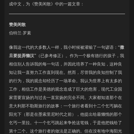
成中文，为《赞美闲散》中的一篇文章：
赞美闲散
伯特兰·罗素
像我这一代的大多数人一样，我小时候被灌输了一句谚语：
“撒
旦要捉弄懒汉”
（已参考修正）。作为一个极有德行的孩子，我
相信别人告诉我的每一句话，并因此培养了一种良知，这种良
知让我一直努力工作直到现在。然而，尽管我的良知控制了我
的行为，我的观念却经历了一场革命。我认为世界上有太多的
工作，相信工作是美德的观念造成了巨大的危害，现代工业国
家需要宣扬的与过去一直宣扬的完全不同。大家都知道那个在
意大利那不勒斯旅行的故事：一个旅行者看到十二个乞丐躺在
阳光下（那是在墨索里尼时代之前），他提出给最懒惰的那个
乞丐一里拉。十一个乞丐跳起来争抢这笔钱，于是他把钱给了
第十二个。这个旅行者的做法是正确的。但在没有地中海阳光