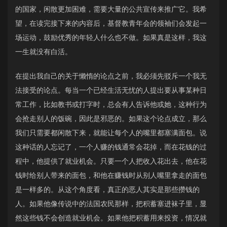
的国家，闲散更加困难，需要大量的公共宣传来推广它。我希
望，在读完接下来的内容后，基督教青年会的领袖们会发起一
场运动，鼓励优秀的年轻人什么也不做。如果真是这样，我这
一生就没有白活。
在提出我自己的关于懒惰的论点之前，我必须先驳斥一个我无
法接受的论点。每当一个已经生活无忧的人提出要从事某种日
常工作，比如教书或打字时，总会有人告诉他或她，这种行为
会抢走别人的饭碗，因此是邪恶的。如果这个论点成立，那么
我们只需要都闲散下来，就能让每个人的嘴里都塞满面包。说
这种话的人忘记了，一个人赚的钱通常会花掉，而在花钱的过
程中，他提供了就业机会。只要一个人把收入花出去，他在花
钱时给别人带来的面包，和他在赚钱时从别人嘴里拿走的面包
是一样多的。从这个角度看，真正的恶人其实是那些攒钱的
人。如果他像传说中的法国农民那样，把积蓄塞进袜子里，显
然这些钱不会创造就业机会。如果他把积蓄用来投资，情况就