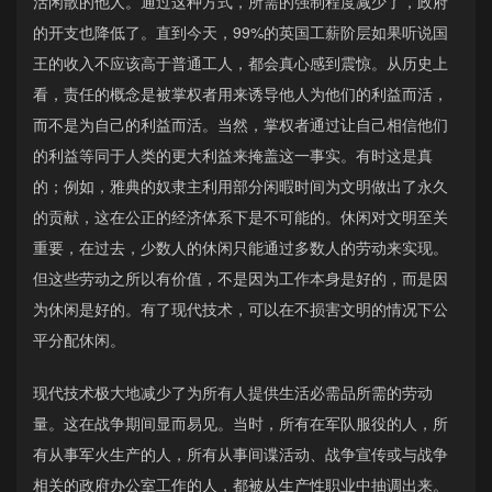
活闲散的他人。通过这种方式，所需的强制程度减少了，政府
的开支也降低了。直到今天，99%的英国工薪阶层如果听说国
王的收入不应该高于普通工人，都会真心感到震惊。从历史上
看，责任的概念是被掌权者用来诱导他人为他们的利益而活，
而不是为自己的利益而活。当然，掌权者通过让自己相信他们
的利益等同于人类的更大利益来掩盖这一事实。有时这是真
的；例如，雅典的奴隶主利用部分闲暇时间为文明做出了永久
的贡献，这在公正的经济体系下是不可能的。休闲对文明至关
重要，在过去，少数人的休闲只能通过多数人的劳动来实现。
但这些劳动之所以有价值，不是因为工作本身是好的，而是因
为休闲是好的。有了现代技术，可以在不损害文明的情况下公
平分配休闲。
现代技术极大地减少了为所有人提供生活必需品所需的劳动
量。这在战争期间显而易见。当时，所有在军队服役的人，所
有从事军火生产的人，所有从事间谍活动、战争宣传或与战争
相关的政府办公室工作的人，都被从生产性职业中抽调出来。