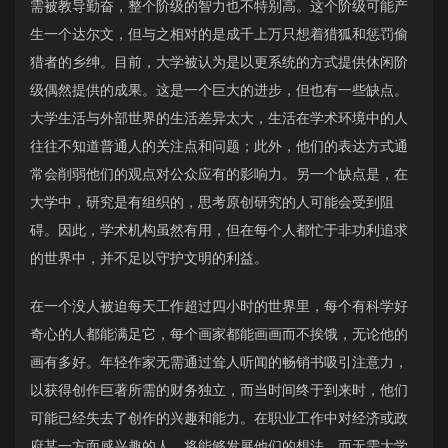
需被教导勤奋，整个阶级的智力也不特别高。这个阶级可能产
生一个达尔文，但与之相对的是成千上万只想着猎狐和惩罚偷
猎者的乡绅。目前，大学被认为是以更系统的方式提供休闲阶
级偶然提供的成果。这是一个巨大的进步，但也有一些缺点。
大学生活与外部世界的生活差异太大，生活在学术环境中的人
往往不知道普通人的关注点和问题；此外，他们的表达方式通
常会削弱他们的观点对公众应有的影响力。另一个缺点是，在
大学中，研究是有组织的，思考原创研究的人可能会受到阻
碍。因此，学术机构虽然有用，但在每个人都忙于非功利追求
的世界中，并不足以守护文明的利益。
在一个没人被迫每天工作超过四小时的世界里，每个有科学好
奇心的人都能满足它，每个画家都能画画而不挨饿，无论他的
画有多好。年轻作家无需通过耸人听闻的畅销书吸引注意力，
以获得创作巨著所需的财务独立，而当时间终于到来时，他们
可能已经失去了创作的兴趣和能力。在职业工作中对经济或政
府某一方面感兴趣的人，将能够发展他们的想法，而无需大学