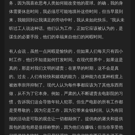
务，因为我喜欢思考人类如何能改变他的星球。的确，我的身
体需要休息时间，我必须尽可能地填补这些时间，但当早晨到
来，我能回到让我满足的劳动中时，我从未如此快乐。”我从未
听过工人说这种话。他们认为工作，正如它应该被认为的，是
谋生的必要手段，他们的幸福来自他们的闲暇时间。
有人会说，虽然一点闲暇是愉快的，但如果人们每天只有四小
时工作，他们不知道如何打发时间。在现代世界中，如果这是
真的，那是对我们文明的谴责；在更早的时期，这不会是真
的。过去，人们有轻快和嬉戏的能力，这种能力在某种程度上
被效率崇拜抑制了。现代人认为每件事都应该为了其他东西而
做，从不为了它本身。例如，严肃的人不断谴责去电影院的习
惯，告诉我们这会导致年轻人犯罪。但生产电影的所有工作都
是受尊敬的，因为它是工作，因为它带来金钱利润。认为有回
报的活动是可取的观念让一切都颠倒了。提供肉的屠夫和提供
面包的面包师是值得称赞的，因为他们在赚钱；但当你享受他