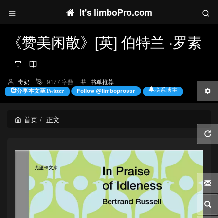
It's limboPro.com
《赞美闲散》[英] 伯特兰 ·罗素
博
分
毒奶
9177 字数
书单推荐
主：
类：
联系博主
Follow @limboprossr
分享本文至Twitter
首页
正文