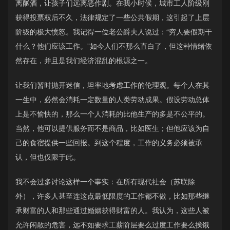
离酗酒，让孩子们远离恶作剧。在我小时候，城市工人阶级刚
获得投票权后不久，法律规定了一些公共假期，这引起了上层
阶级的极大愤怒。我记得一位老公爵夫人说过：“穷人要假期干
什么？他们应该工作。”如今人们不那么直白了，但这种情绪依
然存在，并且是我们经济混乱的根源之一。
让我们暂时抛开迷信，坦率地考虑工作的伦理观。每个人在其
一生中，必然会消耗一定数量的人类劳动成果。假设劳动总体
上是不愉快的，那么一个人消耗的比他生产的多是不公平的。
当然，他可以提供服务而不是商品，比如医生；但他应该为自
己的食宿提供一些回报。到这个程度，工作的义务必须被承
认，但也仅限于此。
我不会过多讨论这样一个事实：在所有现代社会（苏联除
外），许多人甚至连这点最低限度的工作都不做，比如那些继
承财富的人和那些通过婚姻获得财富的人。我认为，这些人被
允许闲散的危害，远不如要求工薪阶层要么过度工作要么挨饿