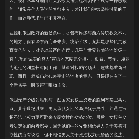
西。现在不再有理由让大多数人遭受这种剥夺；只有一种愚蠢
的、通常是代人受过的禁欲主义，才让我们继续坚持过量的工
作，而这种需求早已不复存在。
在控制俄国政府的新信条中，尽管有许多与西方传统教义不同
的地方，但有些东西完全未变。统治阶级，尤其是那些负责教
育宣传的人，对劳动尊严的态度，几乎与世界各地统治阶级一
直向所谓“诚实的穷人”宣扬的态度完全相同。勤奋、节制、愿意
为遥远的利益长时间工作，甚至对权威的顺从，这些都重新出
现；而且，权威仍然代表宇宙统治者的意志，只是现在有了一
个新名字，叫做辩证唯物主义。
俄国无产阶级的胜利与一些国家女权主义者的胜利有某些共同
点。几个世纪以来，男人承认女性的圣洁优于男性，并通过宣
扬圣洁比权力更可取来安慰女性的劣势地位。最后，女权主义
者决定她们两者都要，因为她们中的先驱相信男人关于美德可
取性的所有说法，但不相信男人关于政治权力无价值的说法。