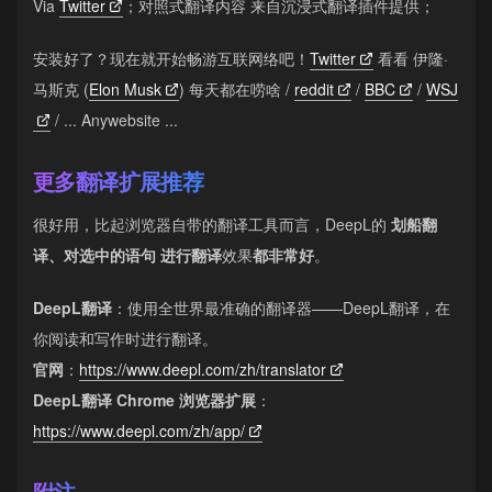
Via
Twitter
；对照式翻译内容 来自沉浸式翻译插件提供；
安装好了？现在就开始畅游互联网络吧！
Twitter
看看 伊隆·
马斯克 (
Elon Musk
) 每天都在唠啥 /
reddit
/
BBC
/
WSJ
/ ... Anywebsite ...
更多翻译扩展推荐
很好用，比起浏览器自带的翻译工具而言，DeepL的
划船翻
译、对选中的语句 进行翻译
效果
都非常好
。
DeepL翻译
：使用全世界最准确的翻译器——DeepL翻译，在
你阅读和写作时进行翻译。
官网
：
https://www.deepl.com/zh/translator
DeepL翻译 Chrome 浏览器扩展
：
https://www.deepl.com/zh/app/
附注