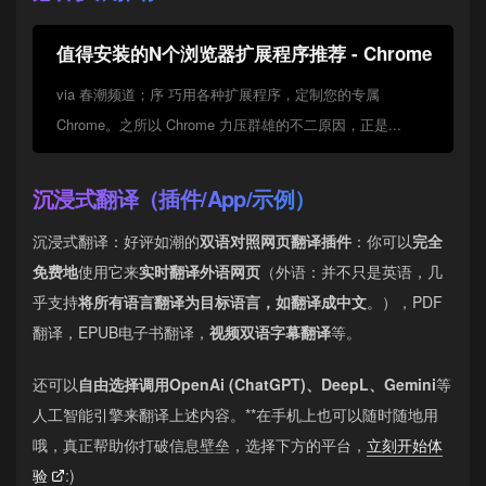
值得安装的N个浏览器扩展程序推荐 - Chrome
via 春潮频道；序 巧用各种扩展程序，定制您的专属
Chrome。之所以 Chrome 力压群雄的不二原因，正是...
沉浸式翻译（插件/App/示例）
沉浸式翻译：好评如潮的
双语对照网页翻译插件
：你可以
完全
免费地
使用它来
实时翻译外语网页
（外语：并不只是英语，几
乎支持
将所有语言翻译为目标语言，如翻译成中文
。），PDF
翻译，EPUB电子书翻译，
视频双语字幕翻译
等。
还可以
自由选择调用OpenAi (ChatGPT)、DeepL、Gemini
等
人工智能引擎来翻译上述内容。**在手机上也可以随时随地用
哦，真正帮助你打破信息壁垒，选择下方的平台，
立刻开始体
验
:)