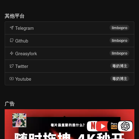
其他平台
Telegram
limbopro
Github
limbopro
Greasyfork
limbopro
Twitter
毒奶博主
Youtube
毒奶博主
广告