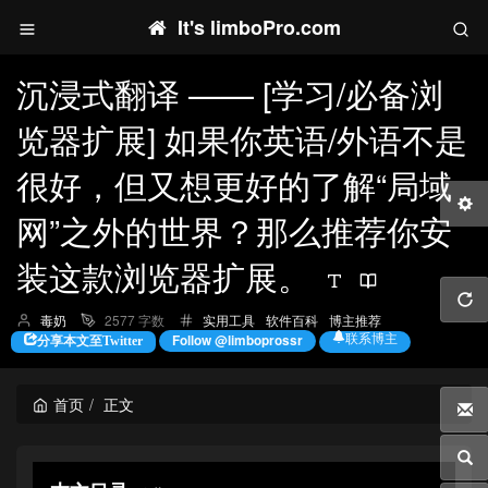
It's limboPro.com
沉浸式翻译 —— [学习/必备浏
览器扩展] 如果你英语/外语不是
很好，但又想更好的了解“局域
网”之外的世界？那么推荐你安
装这款浏览器扩展。
博
分
毒奶
2577 字数
实用工具
软件百科
博主推荐
主：
类：
联系博主
Follow @limboprossr
分享本文至Twitter
首页
正文