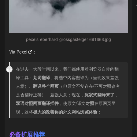
pexels-eberhard-grossgasteiger-691668.jpg
Via
Pexel
；
在过去一大段时间以来，我们都使用着浏览器自带的翻
译工具：
划词翻译
、将选中内容翻译为（呈现效果差强
人意）、
翻译整个网页
（但原文不复存在/不可对照参考
是否翻译正确），差强人意；现在，
沉寂式翻译来了
，
双语对照网页翻译插件
，使原文/译文
对照
在原网页呈
现，这将
极大的改善你的外文网站浏览体验
；
必备扩展推荐