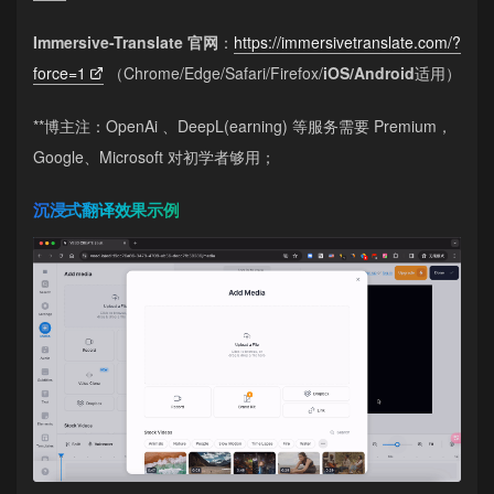
Immersive-Translate 官网
：
https://immersivetranslate.com/?
force=1
（Chrome/Edge/Safari/Firefox/
iOS/Android
适用）
**博主注：OpenAi 、DeepL(earning) 等服务需要 Premium，
Google、Microsoft 对初学者够用；
沉浸式翻译效果示例