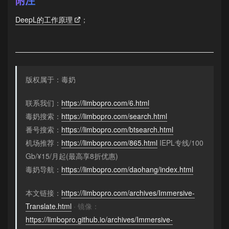
DeepL的工作原理
；
版权属于：毒奶
联系我们：
https://limbopro.com/6.html
毒奶搜索：
https://limbopro.com/search.html
番号搜索：
https://limbopro.com/btsearch.html
机场推荐：
https://limbopro.com/865.html
IEPL专线/100
Gb/¥15/月起(最高享8折优惠)
毒奶导航：
https://limbopro.com/daohang/index.html
本文链接：
https://limbopro.com/archives/Immersive-
Translate.html
· 镜像：
https://limbopro.github.io/archives/Immersive-