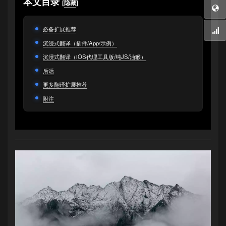
本文目录
[
隐藏
]
必备扩展推荐
沉浸式翻译（插件/App/示例）
沉浸式翻译（iOS代理工具版/纯JS/油猴）
后话
更多翻译扩展推荐
附注