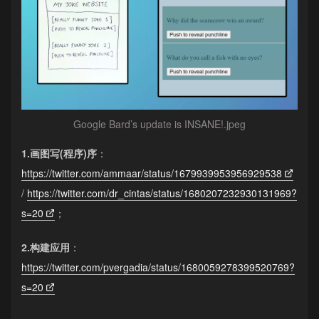
Google Bard’s update is INSANE!.jpeg
1.画图写(程序)序
：
https://twitter.com/ammaar/status/1679939953956929538
/
https://twitter.com/dr_cintas/status/1680207232930131969?
s=20
；
2.构建应用
：
https://twitter.com/pvergadia/status/1680059278399520769?
s=20