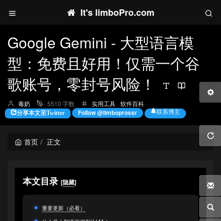
It's limboPro.com
Google Gemini - 大型语言模
型：免费且好用！仅需一个谷
歌账号，零封号风险！
博
分
毒奶
5510 字数
实用工具
软件百科
主：
类：
联系博主
Follow @limboprossr
分享本文至Twitter
首页
正文
本文目录
[
隐藏
]
重要更新（必看）