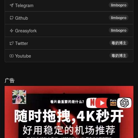
Telegram
limbopro
Github
limbopro
Greasyfork
limbopro
Twitter
毒奶博主
Youtube
毒奶博主
广告