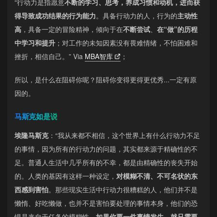
“行动力是指愿意
不断的学习、思考，养成习惯和动机，进而获
得导致成功结果的行为能力
。具备行动力的人，行为的
主动性
高
，具备一定的冒险精神，倾向于在
不断尝试
、
在“做”的历程
中学习和提升
；对工作的未知因素没有畏难情绪，不怕困难和
挫折，相信自己。” Via
MBA智库
；
所以，是什么在阻碍你呢？阻碍你变得更得更优秀...一定有原
因的。
马斯克如是说
埃隆马斯克
：“我从来都不相信，这个世界上有什么行动力不足
的事情，因为所有的行动力的问题，其实都来源于精确性的不
足。普通人生活中几乎所有的不幸，都是由精确性的丧失开始
的。人类的基因有这样一种设定，
对模糊不清、不可名状的东
西感到害怕
。那些现实生活中行动力很糟糕的人，他们并不是
懒惰、好吃懒做，也并不是害怕要处理的事情本身，他们的恐
惧是来自于任务的模糊性。
如果你要一件事情发生，就只需要