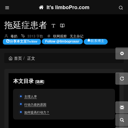
It's limboPro.com
拖延症患者
博
分
毒奶
3313 字数
联网观察
无主杂记
主：
类：
联系博主
Follow @limboprossr
分享本文至Twitter
首页
正文
本文目录
[
隐藏
]
主理人序
行动力差的原因
如何提高行动力？